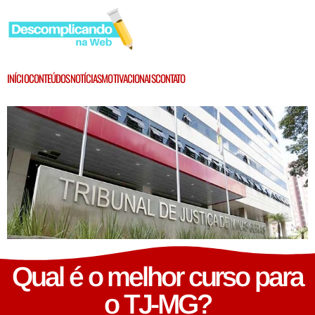
INÍCIO
CONTEÚDOS
NOTÍCIAS
MOTIVACIONAIS
CONTATO
Qual é o melhor curso para
o TJ-MG?