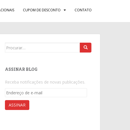
CIONAIS
CUPOM DE DESCONTO
CONTATO
Search
for:
ASSINAR BLOG
Receba notificações de novas publicações.
Endereço
de
e-
ASSINAR
mail