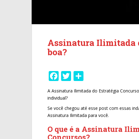
Assinatura Ilimitada 
boa?
F
T
S
ac
w
h
A Assinatura Ilimitada do Estratégia Concurs
e
itt
ar
individual?
b
er
e
Se você chegou até esse post com essas ind
o
Assinatura Ilimitada para você.
o
O que é a Assinatura Ili
k
Concursos?