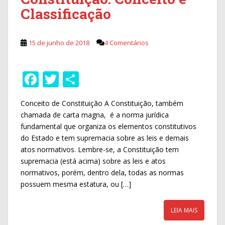
Classificação
15 de junho de 2018
4 Comentários
F
T
S
ac
w
h
Conceito de Constituição A Constituição, também
e
itt
ar
chamada de carta magna, é a norma jurídica
b
er
e
fundamental que organiza os elementos constitutivos
o
do Estado e tem supremacia sobre as leis e demais
atos normativos. Lembre-se, a Constituição tem
o
supremacia (está acima) sobre as leis e atos
k
normativos, porém, dentro dela, todas as normas
possuem mesma estatura, ou […]
LEIA MAIS