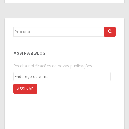
Search
for:
ASSINAR BLOG
Receba notificações de novas publicações.
Endereço
de
e-
ASSINAR
mail