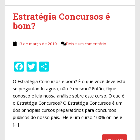
Estratégia Concursos é
bom?
13 de março de 2019
Deixe um comentário
F
T
S
ac
w
h
O Estratégia Concursos é bom? É o que você deve está
e
itt
ar
se perguntando agora, não é mesmo? Então, fique
b
er
e
conosco e leia nossa análise sobre este curso. O que é
o
o Estratégia Concursos? O Estratégia Concursos é um
dos principais cursos preparatórios para concursos
o
públicos do nosso país. Ele é um curso 100% online e
k
[…]