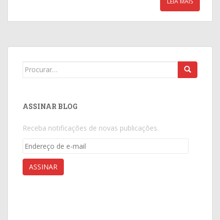
LEIA MAIS
Search
for:
ASSINAR BLOG
Receba notificações de novas publicações.
Endereço
de
e-
ASSINAR
mail