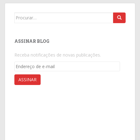
Search
for:
ASSINAR BLOG
Receba notificações de novas publicações.
Endereço
de
e-
ASSINAR
mail