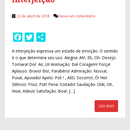
22 de abril de 2018
Deixe um comentário
F
T
S
ac
w
h
A interjeição expressa um estado de emoção. O sentido
e
itt
ar
é o que determina seu uso. Alegria: Ah!, Eh, Oh. Desejo:
b
er
e
Tomara! Dor: Ai!, Ui! Animação: Eia! Coragem! Força!
o
Aplauso: Bravo! Bis!, Parabéns! Admiração: Nossa!,
Puxa!, Apoiado! Apelo: Psit ! , Alô!, Socorro!, Ó! Hei!
o
Silêncio: Psiu!, Psit! Pena: Coitado! Saudação: Olá!, Oi!,
k
Viva!, Adeus! Satisfação: Boa!, […]
LEIA MAIS