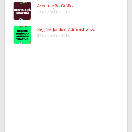
Acentuação Gráfica
27 de abril de 2018
Regime Jurídico-Administrativo
27 de abril de 2018