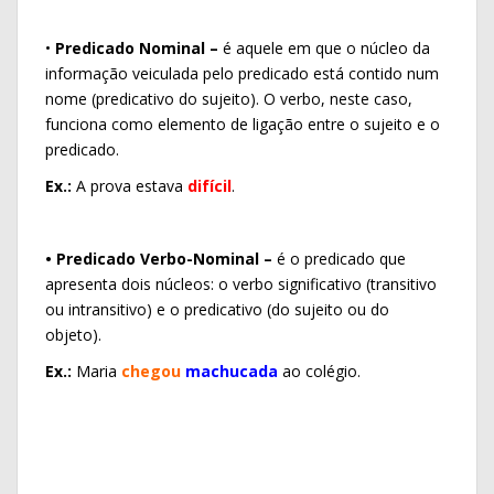
•
Predicado Nominal –
é aquele em que o núcleo da
informação veiculada pelo predicado está contido num
nome (predicativo do sujeito). O verbo, neste caso,
funciona como elemento de ligação entre o sujeito e o
predicado.
Ex.:
A prova
estava
difícil
.
• Predicado Verbo-Nominal –
é o predicado que
apresenta dois núcleos: o verbo significativo (transitivo
ou intransitivo) e o predicativo (do sujeito ou do
objeto).
Ex.:
Maria
chegou
machucada
ao colégio
.