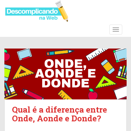
S
k
i
p
t
TOGGLE
o
m
a
i
n
c
o
n
t
e
n
Qual é a diferença entre
t
Onde, Aonde e Donde?