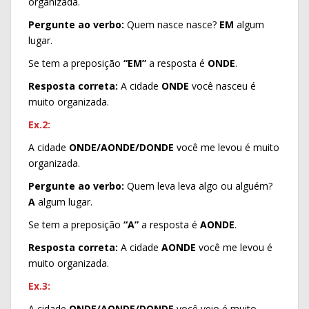
organizada.
Pergunte ao verbo:
Quem nasce nasce?
EM
algum
lugar.
Se tem a preposição
“EM”
a resposta é
ONDE
.
Resposta correta:
A cidade
ONDE
você nasceu é
muito organizada.
Ex.2:
A cidade
ONDE/AONDE/DONDE
você me levou é muito
organizada.
Pergunte ao verbo:
Quem leva leva algo ou alguém?
A
algum lugar.
Se tem a preposição
“A”
a resposta é
AONDE
.
Resposta correta:
A cidade
AONDE
você me levou é
muito organizada.
Ex.3:
A cidade
ONDE/AONDE/DONDE
você veio é muito