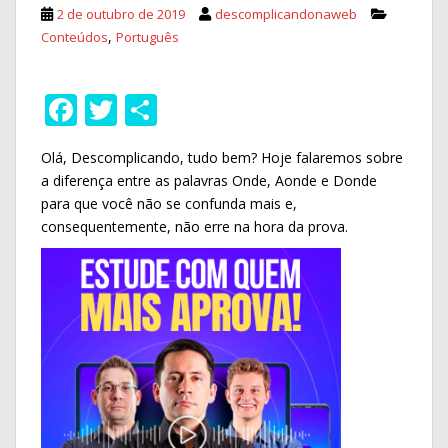
2 de outubro de 2019
descomplicandonaweb
,
Conteúdos
Português
F
T
S
ac
w
h
Olá, Descomplicando, tudo bem? Hoje falaremos sobre
e
itt
ar
a diferença entre as palavras Onde, Aonde e Donde
b
er
e
para que você não se confunda mais e,
o
consequentemente, não erre na hora da prova.
o
k