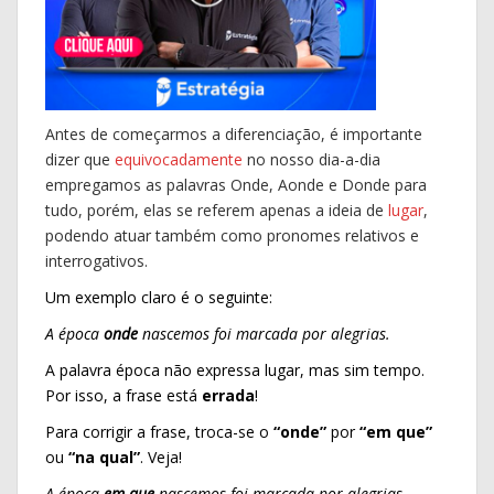
Antes de começarmos a diferenciação, é importante
dizer que
equivocadamente
no nosso dia-a-dia
empregamos as palavras Onde, Aonde e Donde para
tudo, porém, elas se referem apenas a ideia de
lugar
,
podendo atuar também como pronomes relativos e
interrogativos.
Um exemplo claro é o seguinte:
A época
onde
nascemos foi marcada por alegrias.
A palavra época não expressa lugar, mas sim tempo.
Por isso, a frase está
errada
!
Para corrigir a frase, troca-se o
“onde”
por
“em que”
ou
“na qual”
. Veja!
A época
em que
nascemos foi marcada por alegrias.