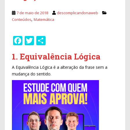
7 de maio de 2018
descomplicandonaweb
,
Conteúdos
Matemática
F
T
S
ac
w
h
1. Equivalência Lógica
e
itt
ar
b
er
e
A Equivalência Lógica é a alteração da frase sem a
mudança do sentido.
o
o
k