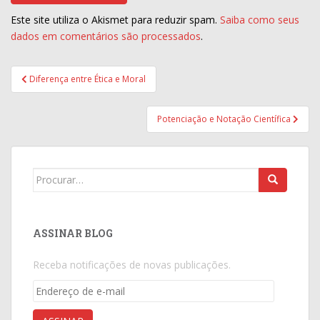
Este site utiliza o Akismet para reduzir spam.
Saiba como seus
dados em comentários são processados
.
Navegação
Diferença entre Ética e Moral
de
Post
Potenciação e Notação Científica
Search
for:
ASSINAR BLOG
Receba notificações de novas publicações.
Endereço
de