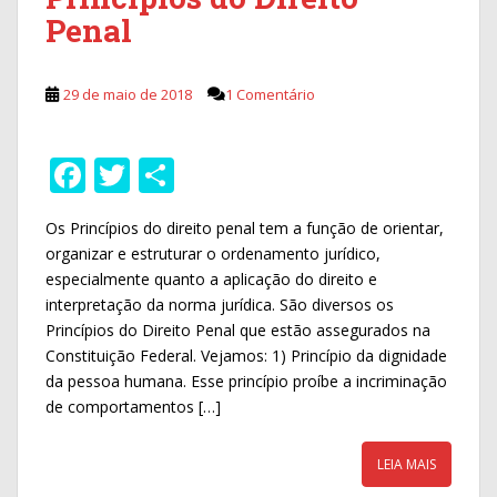
Penal
29 de maio de 2018
1 Comentário
F
T
S
ac
w
h
Os Princípios do direito penal tem a função de orientar,
e
itt
ar
organizar e estruturar o ordenamento jurídico,
b
er
e
especialmente quanto a aplicação do direito e
o
interpretação da norma jurídica. São diversos os
Princípios do Direito Penal que estão assegurados na
o
Constituição Federal. Vejamos: 1) Princípio da dignidade
k
da pessoa humana. Esse princípio proíbe a incriminação
de comportamentos […]
LEIA MAIS