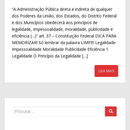
ac
w
h
“A Administração Pública direta e indireta de qualquer
e
itt
ar
dos Poderes da União, dos Estados, do Distrito Federal
b
er
e
e dos Municípios obedecerá aos princípios de
o
legalidade, Impessoalidade, moralidade, publicidade e
eficiência (…)” art. 37 – Constituição Federal DICA PARA
o
MEMORIZAR! Só lembrar da palavra LIMPE! Legalidade
k
Impessoalidade Moralidade Publicidade Eficiência 1.
Legalidade O Princípio da Legalidade […]
LEIA MAIS
Search
for: