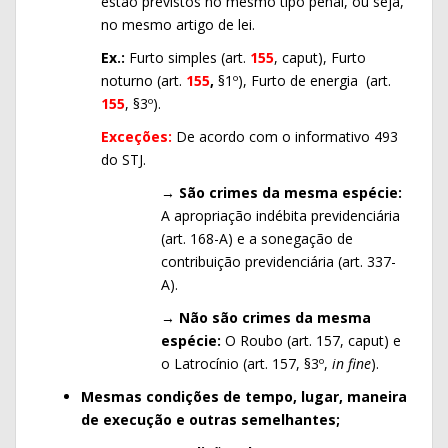
estão previstos no mesmo tipo penal, ou seja,
no mesmo artigo de lei.
Ex.:
Furto simples (art.
155
, caput), Furto
noturno (art.
155
,
§1º), Furto de energia (art.
155
, §3º).
Exceções:
De acordo com o informativo 493
do STJ.
→
São crimes da mesma espécie:
A apropriação indébita previdenciária
(art. 168-A) e a sonegação de
contribuição previdenciária (art. 337-
A).
→
Não são crimes da mesma
espécie:
O Roubo (art. 157, caput) e
o Latrocínio (art. 157, §3º,
in fine
).
Mesmas condições de tempo, lugar, maneira
de execução e outras semelhantes;