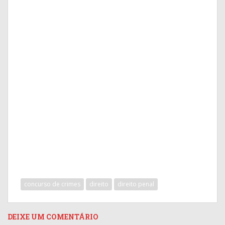
concurso de crimes
direito
direito penal
DEIXE UM COMENTÁRIO