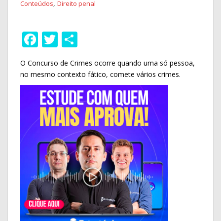
,
Conteúdos
Direito penal
F
T
S
ac
w
h
O Concurso de Crimes ocorre quando uma só pessoa,
e
itt
ar
no mesmo contexto fático, comete vários crimes.
b
er
e
o
o
k