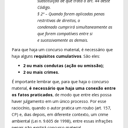
substituição de que trata o art. 44 deste
Código.
§ 2º – Quando forem aplicadas penas
restritivas de direitos, o
condenado
cumprirá simultaneamente as
que forem compatíveis entre si
e
sucessivamente as demais.
Para que haja um concurso material, é necessário que
haja alguns
requisitos cumulativos
. São eles:
2 ou mais condutas (ação ou omissão);
2 ou mais crimes.
É importante lembrar que, para que haja o concurso
material,
é necessário que haja uma conexão entre
os fatos praticados
, de modo que entre eles possa
haver julgamento em um único processo. Por esse
raciocínio, quando o autor pratica um roubo (art. 157,
CP) e, dias depois, em diferente contexto, um crime
ambiental (Lei n. 9.605 de 1998), entre essas infrações
penais não existirá concurso material.