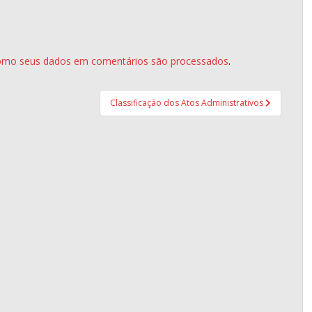
omo seus dados em comentários são processados
.
Classificação dos Atos Administrativos