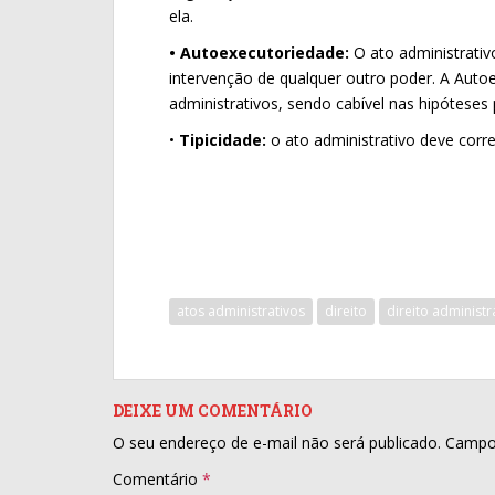
ela.
• Autoexecutoriedade:
O ato administrati
intervenção de qualquer outro poder. A Auto
administrativos, sendo cabível nas hipóteses 
•
Tipicidade:
o ato administrativo deve corr
atos administrativos
direito
direito administr
DEIXE UM COMENTÁRIO
O seu endereço de e-mail não será publicado.
Campo
Comentário
*