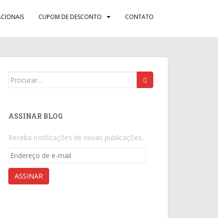
CIONAIS
CUPOM DE DESCONTO
CONTATO
Search
for:
ASSINAR BLOG
Receba notificações de novas publicações.
Endereço
de
e-
ASSINAR
mail