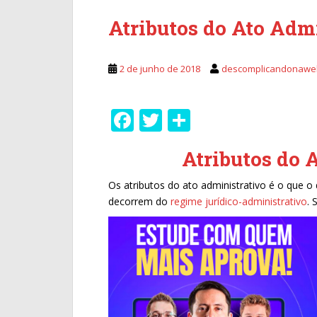
Atributos do Ato Adm
2 de junho de 2018
descomplicandonawe
F
T
S
ac
w
h
Atributos do 
e
itt
ar
b
er
e
Os atributos do ato administrativo é o que o 
decorrem do
regime jurídico-administrativo
. 
o
o
k