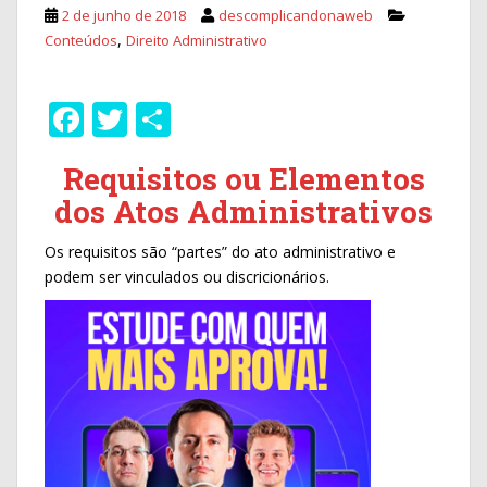
2 de junho de 2018
descomplicandonaweb
,
Conteúdos
Direito Administrativo
F
T
S
ac
w
h
Requisitos
ou Elementos
e
itt
ar
dos Atos Administrativos
b
er
e
o
Os requisitos são “partes” do ato administrativo e
podem ser vinculados ou discricionários.
o
k