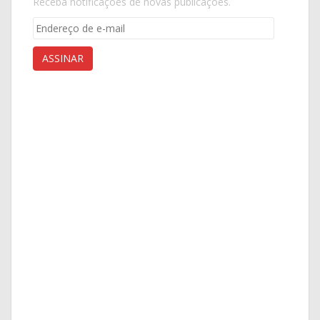
Receba notificações de novas publicações.
Endereço
de
e-
ASSINAR
mail