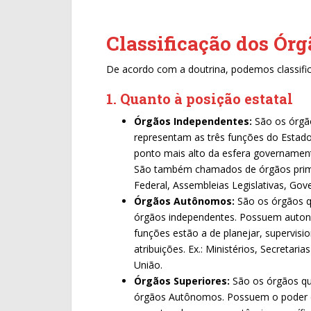
Classificação dos Órg
De acordo com a doutrina, podemos classific
1. Quanto à posição estatal
Órgãos Independentes:
São os órgão
representam as três funções do Estado (
ponto mais alto da esfera governament
São também chamados de órgãos primár
Federal, Assembleias Legislativas, Gover
Órgãos Autônomos:
São os órgãos qu
órgãos independentes. Possuem autonom
funções estão a de planejar, supervisi
atribuições. Ex.: Ministérios, Secretari
União.
Órgãos Superiores:
São os órgãos que
órgãos Autônomos. Possuem o poder d