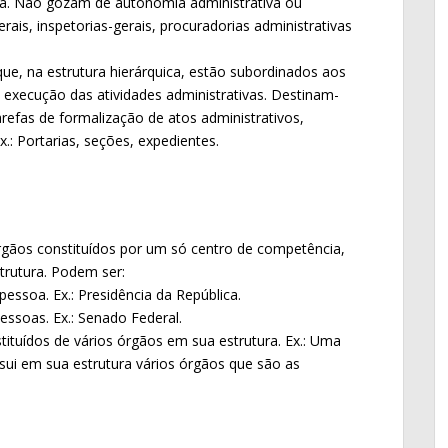
ca. Não gozam de autonomia administrativa ou
gerais, inspetorias-gerais, procuradorias administrativas
que, na estrutura hierárquica, estão subordinados aos
execução das atividades administrativas. Destinam-
tarefas de formalização de atos administrativos,
.: Portarias, seções, expedientes.
gãos constituídos por um só centro de competência,
trutura. Podem ser:
ssoa. Ex.: Presidência da República.
ssoas. Ex.: Senado Federal.
ituídos de vários órgãos em sua estrutura. Ex.: Uma
sui em sua estrutura vários órgãos que são as