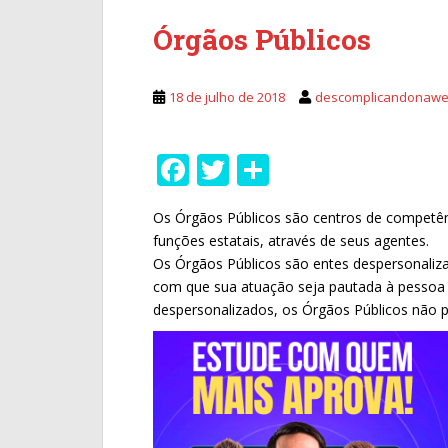
Órgãos Públicos
18 de julho de 2018
descomplicandonaw
F
T
S
ac
w
h
Os Órgãos Públicos são centros de competênc
e
itt
ar
funções estatais, através de seus agentes.
b
er
e
Os Órgãos Públicos são entes despersonaliza
o
com que sua atuação seja pautada à pessoa 
despersonalizados, os Órgãos Públicos não 
o
k