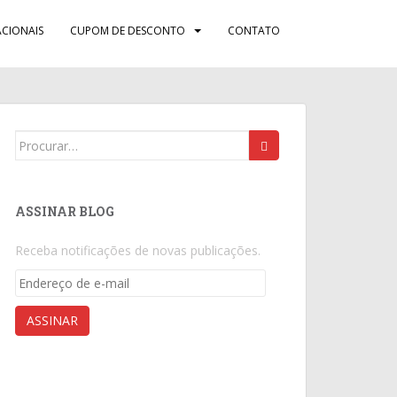
CIONAIS
CUPOM DE DESCONTO
CONTATO
Search
for:
ASSINAR BLOG
Receba notificações de novas publicações.
Endereço
de
e-
ASSINAR
mail