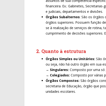
assuntos de sua competência específi
financeira. Ex.: Gabinetes, Secretarias-
e judiciais, departamentos e divisões.
Órgãos Subalternos
: São os órgãos 
órgãos superiores. Possuem função de 
se à realização de serviços de rotina, 
cumprimento de decisões superiores. Ex
2. Quanto à estrutura
Órgãos Simples ou Unitários:
São ór
ou seja, não há outro órgão em sua es
→
Singulares:
Composto por uma só pe
→
Colegiados:
Composto por várias pe
Órgãos Compostos:
São órgãos const
secretaria de Educação, órgão que pos
unidades escolares.