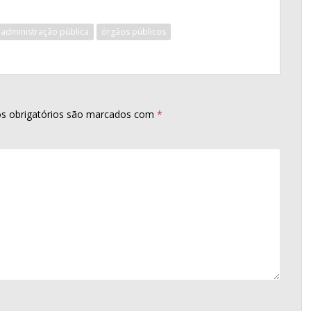
 administração pública
órgãos públicos
s obrigatórios são marcados com
*