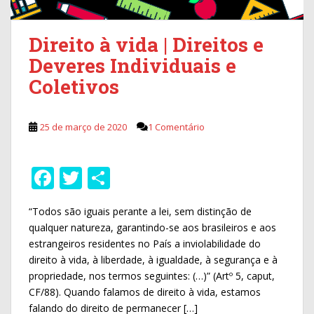
Direito à vida | Direitos e
Deveres Individuais e
Coletivos
25 de março de 2020
1 Comentário
F
T
S
ac
w
h
“Todos são iguais perante a lei, sem distinção de
e
itt
ar
qualquer natureza, garantindo-se aos brasileiros e aos
b
er
e
estrangeiros residentes no País a inviolabilidade do
o
direito à vida, à liberdade, à igualdade, à segurança e à
propriedade, nos termos seguintes: (…)” (Artº 5, caput,
o
CF/88). Quando falamos de direito à vida, estamos
k
falando do direito de permanecer […]