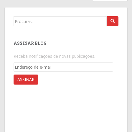
DE
POSTS
Search
for:
ASSINAR BLOG
Receba notificações de novas publicações.
Endereço
de
e-
ASSINAR
mail