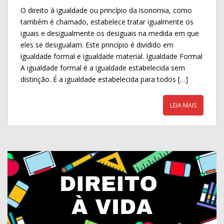
ac
w
h
O direito à igualdade ou princípio da isonomia, como
e
itt
ar
também é chamado, estabelece tratar igualmente os
b
er
e
iguais e desigualmente os desiguais na medida em que
o
eles se desigualam. Este princípio é dividido em
igualdade formal e igualdade material. Igualdade Formal
o
A igualdade formal é a igualdade estabelecida sem
k
distinção. É a igualdade estabelecida para todos […]
LEIA MAIS