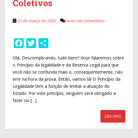
Coletivos
31 de março de 2020
Deixe um comentário
F
T
S
ac
w
h
Olá, Descomplicando, tudo bem? Hoje falaremos sobre
e
itt
ar
o Princípio da legalidade e da Reserva Legal para que
b
er
e
você não se confunda mais e, consequentemente, não
o
erre na hora da prova. Então, vamos lá! O Princípio da
Legalidade tem a função de limitar a atuação do
o
Estado. Por este princípio, ninguém será obrigado a
k
fazer ou […]
LEIA MAIS