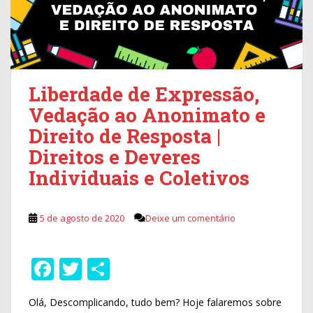
Liberdade de Expressão,
Vedação ao Anonimato e
Direito de Resposta |
Direitos e Deveres
Individuais e Coletivos
5 de agosto de 2020
Deixe um comentário
F
T
S
ac
w
h
Olá, Descomplicando, tudo bem? Hoje falaremos sobre