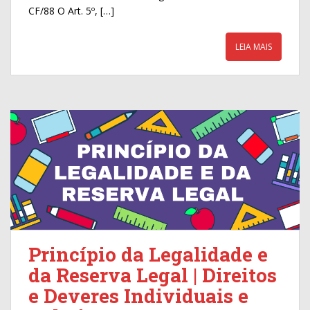
k
CF/88 O Art. 5º, […]
LEIA MAIS
Princípio da Legalidade e
da Reserva Legal | Direitos
e Deveres Individuais e