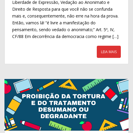
e
itt
ar
Liberdade de Expressão, Vedação ao Anonimato e
b
er
e
Direito de Resposta para que você não se confunda
o
mais e, consequentemente, não erre na hora da prova.
Então, vamos lá! “é livre a manifestação do
o
pensamento, sendo vedado o anonimato;” Art. 5º, IV,
k
CF/88 Em decorrência da democracia como regime […]
LEIA MAIS