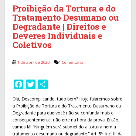
Proibição da Tortura e do
Tratamento Desumano ou
Degradante | Direitos e
Deveres Individuais e
Coletivos
1 de abril de 2020
1 Comentário
F
T
S
ac
w
h
Olá, Descomplicando, tudo bem? Hoje falaremos sobre
e
itt
ar
a Proibição da Tortura e do Tratamento Desumano ou
b
er
e
Degradante para que você não se confunda mais e,
o
consequentemente, não erre na hora da prova. Então,
vamos lá! “Ninguém será submetido a tortura nem a
o
tratamento desumano ou degradante.” Art. 5º, Inc. III da