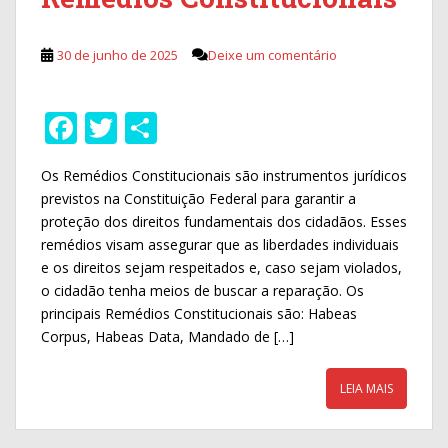
30 de junho de 2025
Deixe um comentário
F
T
S
ac
w
h
Os Remédios Constitucionais são instrumentos jurídicos
e
itt
ar
previstos na Constituição Federal para garantir a
b
er
e
proteção dos direitos fundamentais dos cidadãos. Esses
o
remédios visam assegurar que as liberdades individuais
e os direitos sejam respeitados e, caso sejam violados,
o
o cidadão tenha meios de buscar a reparação. Os
k
principais Remédios Constitucionais são: Habeas
Corpus, Habeas Data, Mandado de […]
LEIA MAIS