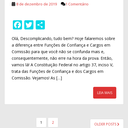
8 de dezembro de 2019
1 Comentário
F
T
S
ac
w
h
Olá, Descomplicando, tudo bem? Hoje falaremos sobre
e
itt
ar
a diferença entre Funções de Confiança e Cargos em
b
er
e
Comissão para que você não se confunda mais e,
o
consequentemente, não erre na hora da prova. Então,
vamos lá! A Constituição Federal no artigo 37, inciso V,
o
trata das Funções de Confiança e dos Cargos em
k
Comissão. Vejamos! As […]
LEIA MAIS
PAGINAÇÃO
1
2
OLDER POSTS