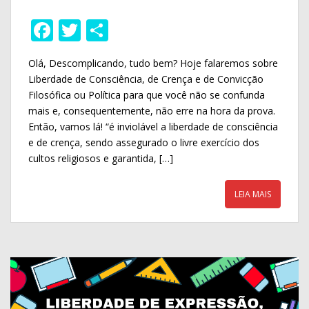
F
T
S
ac
w
h
Olá, Descomplicando, tudo bem? Hoje falaremos sobre
e
itt
ar
Liberdade de Consciência, de Crença e de Convicção
b
er
e
Filosófica ou Política para que você não se confunda
o
mais e, consequentemente, não erre na hora da prova.
Então, vamos lá! “é inviolável a liberdade de consciência
o
e de crença, sendo assegurado o livre exercício dos
k
cultos religiosos e garantida, […]
LEIA MAIS